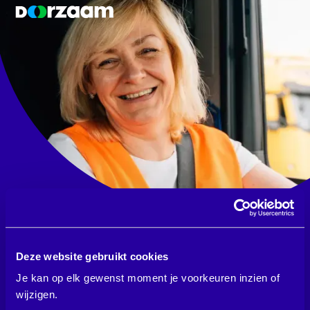
Vind de juiste
Deze website gebruikt cookies
vergoeding die bij jouw
Je kan op elk gewenst moment je voorkeuren inzien of
situatie past
wijzigen.