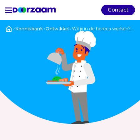
Contact
Kennisbank
Ontwikkel
Wil jij in de horeca werken?
Bekijk hier de mogelijkheden.