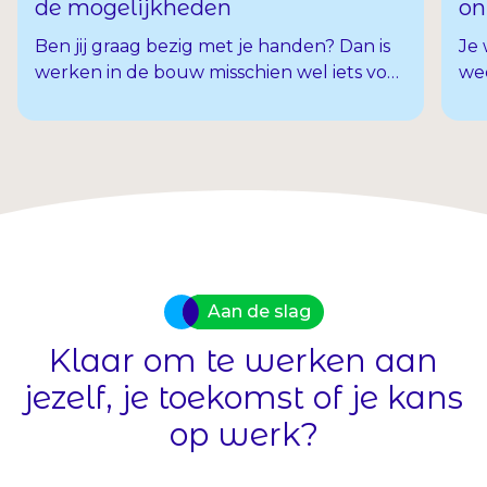
de mogelijkheden
on
Ben jij graag bezig met je handen? Dan is
Je 
werken in de bouw misschien wel iets voor
wee
jou. Of je nu huizen en gebouwen wilt
me
bouwen, afwerken of inrichten, er zijn
cur
mogelijkheden genoeg. En in de bouw is
hui
er altijd ruimte om jezelf verder te
be
ontwikkelen. Hieronder vind je een
Als
overzicht van alle opleidingen en
heb
cursussen die jij kunt volgen.
lo
te 
Aan de slag
Klaar om te werken aan
jezelf, je toekomst of je kans
op werk?