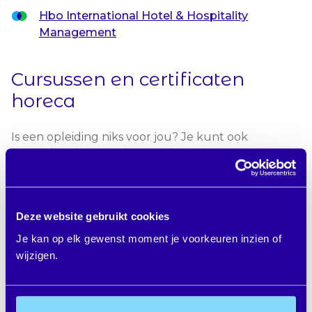
Hbo International Hotel & Hospitality
Management
Cursussen en certificaten
horeca
Is een opleiding niks voor jou? Je kunt ook
verschillende meerdaagse of eendaagse cursussen
volgen. Gericht op bijvoorbeeld hygiëne,
klantgerichtheid of barista-taken.
Een overzicht van al deze opleidingen vind je hier!
Deze website gebruikt cookies
Je kan op elk gewenst moment je voorkeuren inzien of
Let op! Je kunt de vergoedingen van Doorzaam
wijzigen.
alleen inzetten bij opleiders die aantoonbaar
lid zijn NRTO.