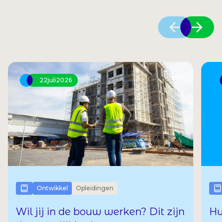
22
juli
2026
Ontwikkel
Opleidingen
Wil jij in de bouw werken? Dit zijn
Hu