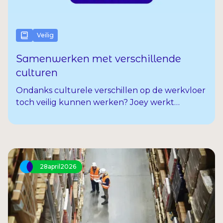
Veilig
Samenwerken met verschillende
culturen
Ondanks culturele verschillen op de werkvloer
toch veilig kunnen werken? Joey werkt
dagelijks met collega’s uit verschillende landen.
Met allemaal hun eigen cultuur,
werkgewoontes, tempo’s en manieren van
communiceren. In de nieuwste aflevering van
Safety First hoor je zijn verhaal.
28
april
2026