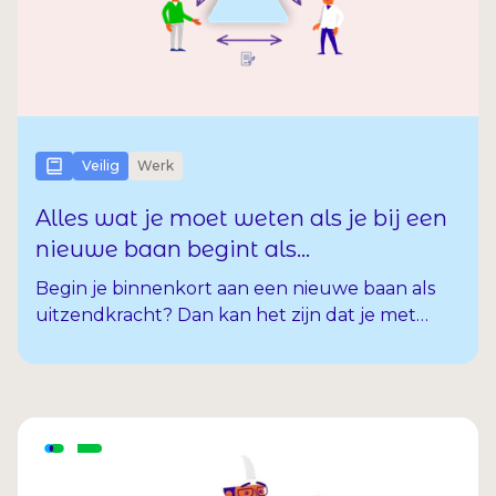
Veilig
Werk
Alles wat je moet weten als je bij een
nieuwe baan begint als
uitzendkracht: De
Begin je binnenkort aan een nieuwe baan als
Doorgeleidingsplicht
uitzendkracht? Dan kan het zijn dat je met
vragen zit over je nieuwe opdracht. In dit artikel
lees je alles over bij wie jij kan aankloppen met
vragen over je veiligheid, je gezondheid en
allerlei andere zaken over je werk en je rechten
als uitzendkracht.