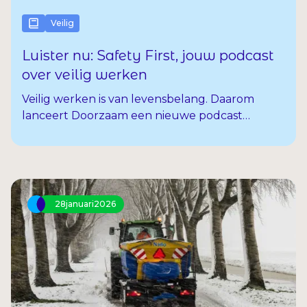
Veilig
Luister nu: Safety First, jouw podcast
over veilig werken
Veilig werken is van levensbelang. Daarom
lanceert Doorzaam een nieuwe podcast
speciaal voor uitzendkrachten: Safety First. Een
serie korte afleveringen vol herkenbare
situaties, duidelijke tips en voorbeelden die
aansluiten op jouw dagelijkse werk. De podcast
is makkelijk te luisteren tijdens je pauze,
28
januari
2026
onderweg naar je werk of thuis op de bank. Je
hebt er je handen niet voor nodig, dus ideaal als
je makkelijk even wilt bijleren.