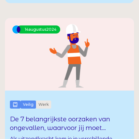
vakantiegeld? Ben je uitzendkracht en heb je
vragen hierover? Dan kun je terecht bij de
SNCU, de Stichting Naleving Cao voor
Uitzendkrachten.
14
augustus
2024
Veilig
Werk
De 7 belangrijkste oorzaken van
ongevallen, waarvoor jij moet
oppassen
Als uitzendkracht kom je in verschillende