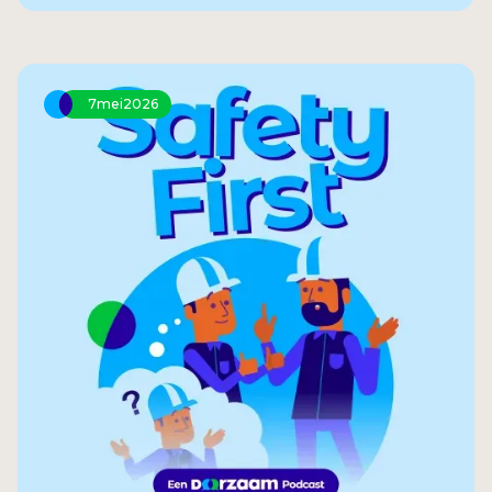
je jezelf zijn op je werk? Durf je vragen te
stellen? Mag je een fout maken zonder dat je
wordt uitgelachen? Dat is waar 'psychologische
veiligheid' om draait. In dit artikel leggen we je
7
mei
2026
uit wat psychologische veiligheid is, hoe je de
signalen herkent en wat je er zelf aan kunt
doen.