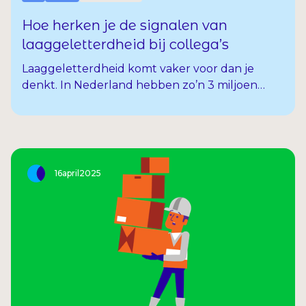
Hoe herken je de signalen van
laaggeletterdheid bij collega’s
Laaggeletterdheid komt vaker voor dan je
denkt. In Nederland hebben zo’n 3 miljoen
mensen moeite met lezen en schrijven. Dit
heeft invloed op het sociale leven en het werk
van deze mensen. Toch proberen veel mensen
dit te verbergen. Maar hoe kun je deze mensen
alsnog helpen?
16
april
2025