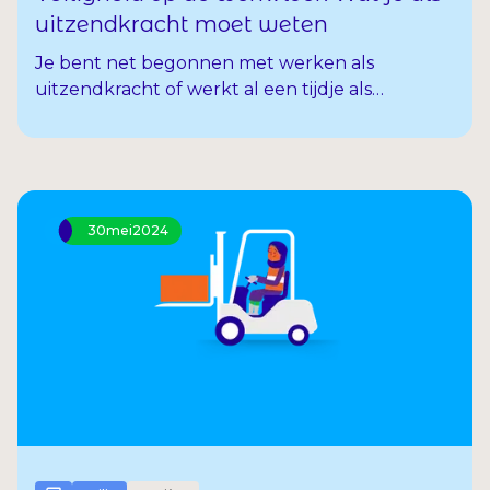
uitzendkracht moet weten
Je bent net begonnen met werken als
uitzendkracht of werkt al een tijdje als
uitzendkracht. Misschien vraag je je dan wel af
hoe het met jouw veiligheid zit. Kan ik straks
wel veilig werken? Wie zorgt ervoor dat jij veilig
kan werken? En wie is eigenlijk jouw
vertrouwenspersoon?
30
mei
2024