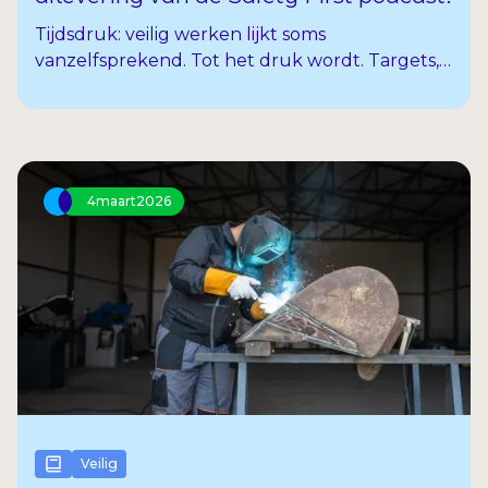
Tijdsdruk: veilig werken lijkt soms
vanzelfsprekend. Tot het druk wordt. Targets,
deadlines, drukke collega’s… en voor je het
weet sla je een stap over. In deze aflevering
spreken we Demi. Ze deelt haar verhaal over
hoe tijdsdruk de veiligheid van haar werk
beïnvloedt. En wat je kunt doen om, ondanks
4
maart
2026
de drukte, toch de controle te bewaren.
Veilig