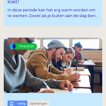
koel!
In deze periode kan het erg warm worden om
te werken. Zowel als je buiten aan de slag bent
als binnen in een warme ruimte. Het is
belangrijk om extra goed op jezelf te letten als
het warm is. In dit artikel lees je tips om veilig te
werken in de hitte.
7
mei
2025
Veilig
Opleidingen