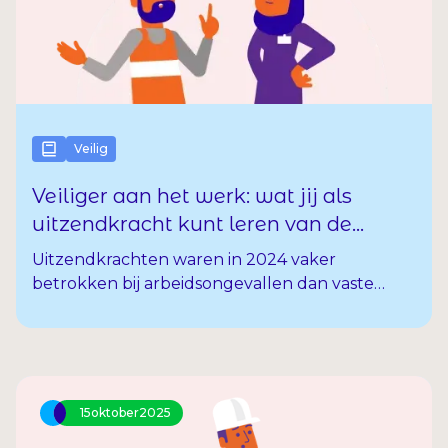
werken.
Veilig
Veiliger aan het werk: wat jij als
uitzendkracht kunt leren van de
nieuwste cijfers
Uitzendkrachten waren in 2024 vaker
betrokken bij arbeidsongevallen dan vaste
medewerkers. Vaak met letsel en soms met
blijvende gevolgen. Dat blijkt uit de nieuwste
Monitor Arbeidsongevallen 2024 van de
Nederlandse Arbeidsinspectie. Daarom is het
belangrijk dat jij weet hoe je veilig kunt werken
15
oktober
2025
én dat je goed bent voorbereid op risico’s op de