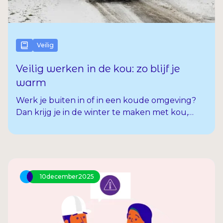
Veilig
Veilig werken in de kou: zo blijf je
warm
Werk je buiten in of in een koude omgeving?
Dan krijg je in de winter te maken met kou,
wind, regen of zelfs vorst en sneeuw. Denk aan
werk in sectoren als in de bouw, logistiek,
tuinbouw, industrie of transport. Werken in de
kou vraagt extra aandacht, want kou kan
invloed hebben op je gezondheid, veiligheid en
10
december
2025
concentratie. In dit artikel lees je waar je op
moet letten als je in koude omstandigheden
werkt, welke risico’s er zijn en wat jij zelf kunt
doen om veilig, gezond en warm te blijven