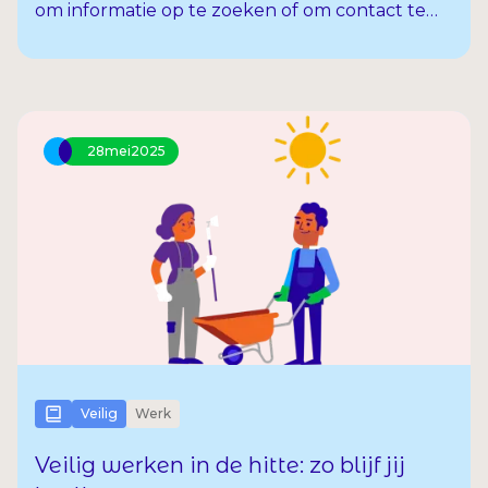
om informatie op te zoeken of om contact te
houden met anderen. Ook als uitzendkracht
regel je veel dingen online. Denk aan het
doorgeven van je uren of contact met jouw
uitzendbureau. Dat is handig maar brengt ook
risico’s met zich mee.
28
mei
2025
Veilig
Werk
Veilig werken in de hitte: zo blijf jij