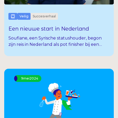
Veilig
Succesverhaal
Een nieuwe start in Nederland
Soufiane, een Syrische statushouder, begon
zijn reis in Nederland als pot finisher bij een
lokaal bedrijf, dat hem via uitzendorganisatie
RAAAK een kans bood in de regio. Hoewel hij
genoot van zijn werk, voelde hij een diepe
drang om verder te groeien en zijn
vaardigheden te ontwikkelen.
9
mei
2024