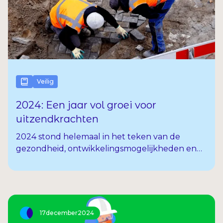
Veilig
2024: Een jaar vol groei voor
uitzendkrachten
2024 stond helemaal in het teken van de
gezondheid, ontwikkelingsmogelijkheden en
veiligheid van uitzendkrachten. Met het
hoogtepunt misschien wel onze nieuwe
website speciaal voor uitzendkrachten: Een
plek waar je direct toegang hebt tot onze
vergoedingen en praktische tips over gezond,
17
december
2024
veilig en vaardig werken.