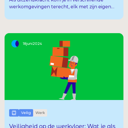
werkomgevingen terecht, elk met zijn eigen
risico’s. Veiligheid op de werkvloer is belangrijk,
des te belangrijker om te weten waar je op
moet letten om ongelukken te voorkomen. In
dit artikel bespreken we de 7 belangrijkste
oorzaken van ongevallen op de werkvloer,
18
juni
2024
zodat jij goed voorbereid bent.
Veilig
Werk
Veiligheid op de werkvloer: Wat je als