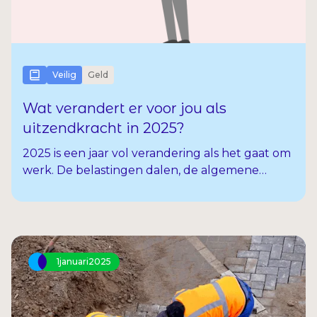
Veilig
Geld
Wat verandert er voor jou als
uitzendkracht in 2025?
2025 is een jaar vol verandering als het gaat om
werk. De belastingen dalen, de algemene
heffingskorting valt lager uit en het
minimumloon is weer omhoog gegaan. Wat
verandert voor jou?
1
januari
2025