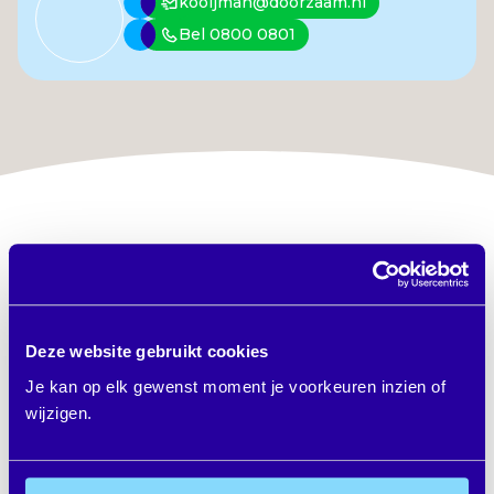
kooijman@doorzaam.nl
Bel 0800 0801
Aan de slag
Klaar om te werken aan
jezelf, je toekomst of je kans
Deze website gebruikt cookies
Je kan op elk gewenst moment je voorkeuren inzien of
op werk?
wijzigen.