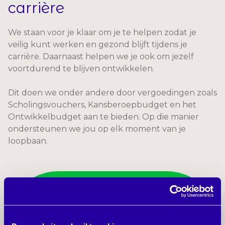
carrière
We staan voor je klaar om je te helpen zodat je
veilig kunt werken en gezond blijft tijdens je
carrière. Daarnaast helpen we je ook om jezelf
voortdurend te blijven ontwikkelen.
Dit doen we onder andere door vergoedingen zoals
Scholingsvouchers, Kansberoepbudget en het
Ontwikkelbudget aan te bieden. Op die manier
ondersteunen we jou op elk moment van je
loopbaan.
75.159+