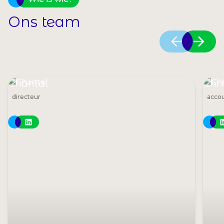
Ons team
Chantal
Chri
directeur
acco