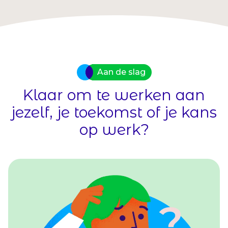
er altijd ruimte om jezelf verder te
be
ontwikkelen. Hieronder vind je een
Als
overzicht van alle opleidingen en
heb
cursussen die jij kunt volgen.
lo
te 
Aan de slag
Klaar om te werken aan
jezelf, je toekomst of je kans
op werk?