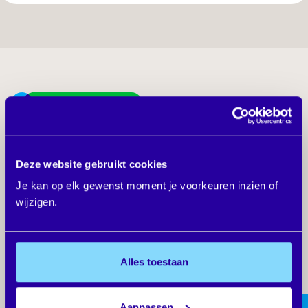
Laat je inspireren
Verhalen van
uitzendkrachten die hun
Deze website gebruikt cookies
dromen waarmaken
Je kan op elk gewenst moment je voorkeuren inzien of
wijzigen.
Alles toestaan
Aanpassen