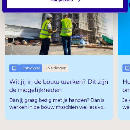
22
juli
2026
Ontwikkel
Opleidingen
Wil jij in de bouw werken? Dit zijn
Hu
de mogelijkheden
on
Ben jij graag bezig met je handen? Dan is
Je 
werken in de bouw misschien wel iets voor
wee
jou. Of je nu huizen en gebouwen wilt
me
bouwen, afwerken of inrichten, er zijn
cur
mogelijkheden genoeg. En in de bouw is
hui