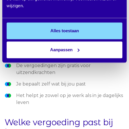
vergoedingen?
wijzigen.
Alle vergoedingen van Doorzaam hebben één doel:
jou als uitzendkracht vooruithelpen. Of dat nu is
Alles toestaan
door meer kennis, meer rust, meer energie of meer
zekerheid in je werk.
Aanpassen
De voordelen op een rij:
De vergoedingen zijn gratis voor
uitzendkrachten
Je bepaalt zelf wat bij jou past
Het helpt je zowel op je werk als in je dagelijks
leven
Welke vergoeding past bij