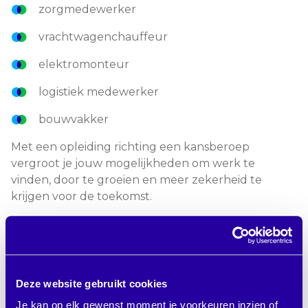
zorgmedewerker
vrachtwagenchauffeur
elektromonteur
logistiek medewerker
bouwvakker
Met een opleiding richting een kansberoep
vergroot je jouw mogelijkheden om werk te
vinden, door te groeien en meer zekerheid te
krijgen voor de toekomst.
Pak hier je kans.
Waarom gebruikmaken
Deze website gebruikt cookies
van de Doorzaam
Je kan op elk gewenst moment je voorkeuren inzien of