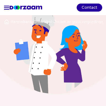
Contact
Kennisbank
Ontwikkel
Ontdek de gratis vergoedingen
van Doorzaam: dit is er allemaal
mogelijk