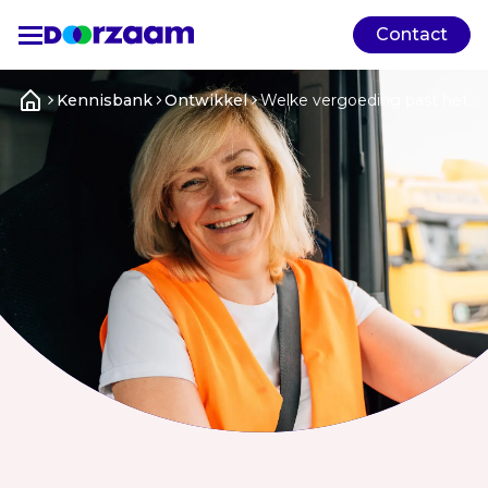
Contact
Kennisbank
Ontwikkel
Welke vergoeding past het
beste bij mij?