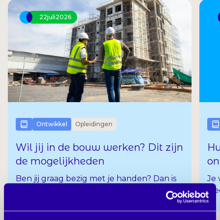
22
juli
2026
Ontwikkel
Opleidingen
Wil jij in de bouw werken? Dit zijn
Hu
de mogelijkheden
on
Ben jij graag bezig met je handen? Dan is
Je 
werken in de bouw misschien wel iets voor
wee
jou. Of je nu huizen en gebouwen wilt
me
bouwen, afwerken of inrichten, er zijn
cur