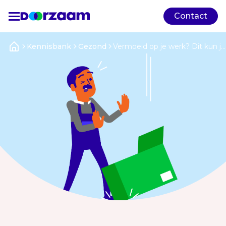
Contact
Kennisbank
Gezond
Vermoeid op je werk? Dit kun je
doen!