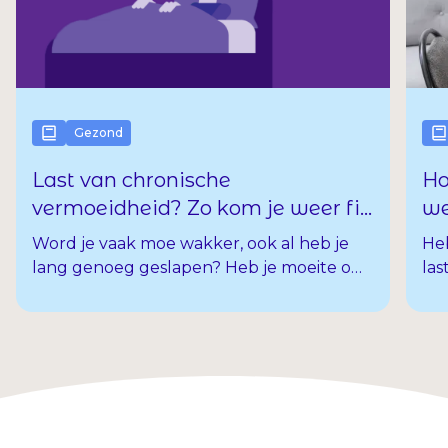
Gezond
Ho
Last van chronische
we
vermoeidheid? Zo kom je weer fit
je
voor de dag
Heb
Word je vaak moe wakker, ook al heb je
las
lang genoeg geslapen? Heb je moeite om
om 
in slaap te vallen of lig je ’s nachts vaak
of 
wakker? Je bent niet de enige. Veel
sim
mensen hebben last van slaapproblemen
te
of voelen zich overdag vermoeid.