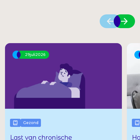
29
juli
2026
Gezond
Ho
Last van chronische