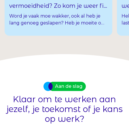
we
vermoeidheid? Zo kom je weer fit
je
voor de dag
Heb
Word je vaak moe wakker, ook al heb je
las
lang genoeg geslapen? Heb je moeite om
om 
in slaap te vallen of lig je ’s nachts vaak
of 
wakker? Je bent niet de enige. Veel
sim
mensen hebben last van slaapproblemen
te
of voelen zich overdag vermoeid.
Aan de slag
Klaar om te werken aan
jezelf, je toekomst of je kans
op werk?