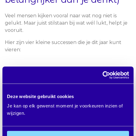
Veel mensen kijken vooral naar wat nog niet is
gelukt. Maar juist stilstaan bij wat wél lukt, helpt je
vooruit.
Hier zijn vier kleine successen die je dit jaar kunt
vieren:
1. Je zet de eerste stap
Heb je nagedacht over wat je wilt? Of een plan
gemaakt? Dat is al een succes.
Deze website gebruikt cookies
Je kan op elk gewenst moment je voorkeuren inzien of
2. Je houdt het simpel
wijzigen.
Je kiest voor één klein doel in plaats van tien grote.