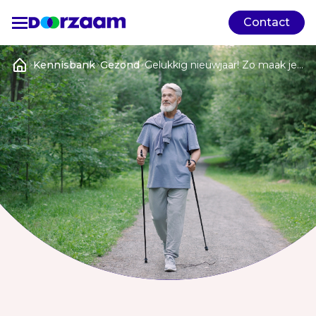
Contact
Kennisbank
Gezond
Gelukkig nieuwjaar! Zo maak je
van goede voornemens haalbare
stappen in 2026