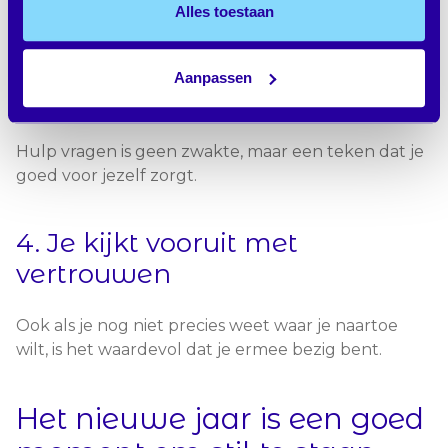
Dat is realistisch en helpt je volhouden.
Alles toestaan
3. Je vraagt om hulp of
Aanpassen
informatie
Hulp vragen is geen zwakte, maar een teken dat je
goed voor jezelf zorgt.
4. Je kijkt vooruit met
vertrouwen
Ook als je nog niet precies weet waar je naartoe
wilt, is het waardevol dat je ermee bezig bent.
Het nieuwe jaar is een goed